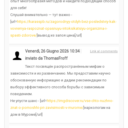
опыт многообразия методов и найдите подходящий способ
для себя!
Слушай внимательно — тут важно -
[url=
https://karasspb.ru/zagorodnyy-otdyh-bez-posledstviy-kak-
vovremya-raspoznat-opasnuyu-intoksikatsiyu-organizma-i-
spasti-zdorove/
]вывод из запоя цена[/url]
Venerdì, 26 Giugno 2026 10:34
Link al commento
inviato da ThomasFroff
Текст посвящён распространённым мифам о
зависимости и их развенчанию. Мы предоставим научно
обоснованную информацию и дадим рекомендации по
выбору эффективного способа борьбы с зависимым
поведением.
Не упусти шанс - [url=
https://imgdiscover.ru/vse-chto-nuzhno-
znat-o-pomoshhi-pri-zavisimosti-v-murome/
]наркологам на
дом в Муроме[/url]