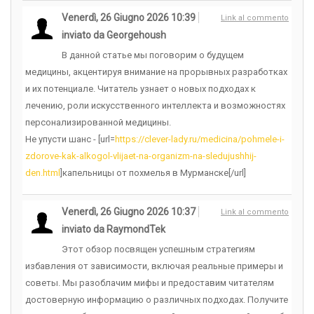
Venerdì, 26 Giugno 2026 10:39
Link al commento
inviato da Georgehoush
В данной статье мы поговорим о будущем
медицины, акцентируя внимание на прорывных разработках
и их потенциале. Читатель узнает о новых подходах к
лечению, роли искусственного интеллекта и возможностях
персонализированной медицины.
Не упусти шанс - [url=
https://clever-lady.ru/medicina/pohmele-i-
zdorove-kak-alkogol-vlijaet-na-organizm-na-sledujushhij-
den.html
]капельницы от похмелья в Мурманске[/url]
Venerdì, 26 Giugno 2026 10:37
Link al commento
inviato da RaymondTek
Этот обзор посвящен успешным стратегиям
избавления от зависимости, включая реальные примеры и
советы. Мы разоблачим мифы и предоставим читателям
достоверную информацию о различных подходах. Получите