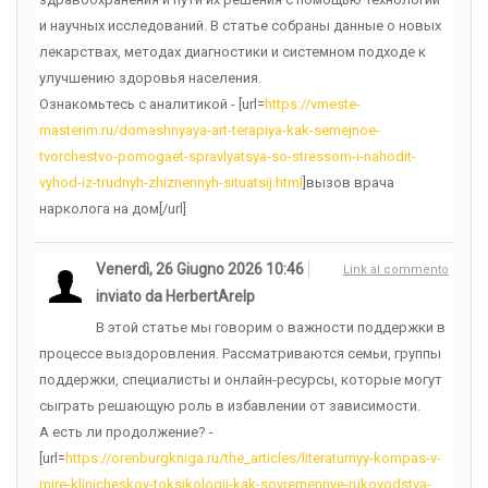
и научных исследований. В статье собраны данные о новых
лекарствах, методах диагностики и системном подходе к
улучшению здоровья населения.
Ознакомьтесь с аналитикой - [url=
https://vmeste-
masterim.ru/domashnyaya-art-terapiya-kak-semejnoe-
tvorchestvo-pomogaet-spravlyatsya-so-stressom-i-nahodit-
vyhod-iz-trudnyh-zhiznennyh-situatsij.html
]вызов врача
нарколога на дом[/url]
Venerdì, 26 Giugno 2026 10:46
Link al commento
inviato da HerbertArelp
В этой статье мы говорим о важности поддержки в
процессе выздоровления. Рассматриваются семьи, группы
поддержки, специалисты и онлайн-ресурсы, которые могут
сыграть решающую роль в избавлении от зависимости.
А есть ли продолжение? -
[url=
https://orenburgkniga.ru/the_articles/literaturnyy-kompas-v-
mire-klinicheskoy-toksikologii-kak-sovremennye-rukovodstva-