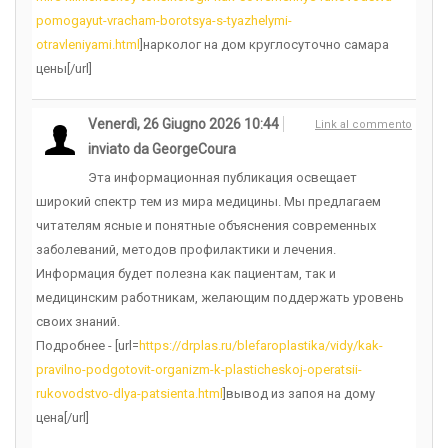
pomogayut-vracham-borotsya-s-tyazhelymi-
otravleniyami.html
]нарколог на дом круглосуточно самара
цены[/url]
Venerdì, 26 Giugno 2026 10:44
Link al commento
inviato da GeorgeCoura
Эта информационная публикация освещает
широкий спектр тем из мира медицины. Мы предлагаем
читателям ясные и понятные объяснения современных
заболеваний, методов профилактики и лечения.
Информация будет полезна как пациентам, так и
медицинским работникам, желающим поддержать уровень
своих знаний.
Подробнее - [url=
https://drplas.ru/blefaroplastika/vidy/kak-
pravilno-podgotovit-organizm-k-plasticheskoj-operatsii-
rukovodstvo-dlya-patsienta.html
]вывод из запоя на дому
цена[/url]