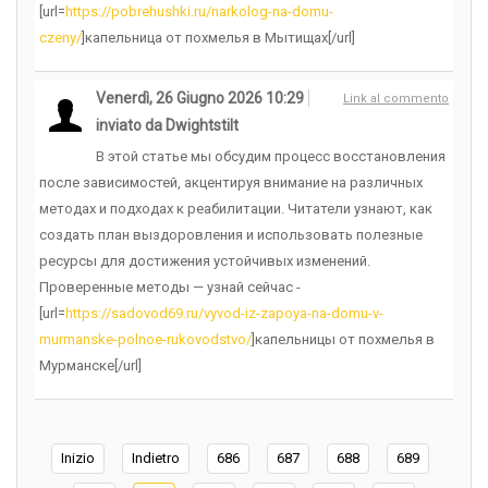
[url=
https://pobrehushki.ru/narkolog-na-domu-
czeny/
]капельница от похмелья в Мытищах[/url]
Venerdì, 26 Giugno 2026 10:29
Link al commento
inviato da Dwightstilt
В этой статье мы обсудим процесс восстановления
после зависимостей, акцентируя внимание на различных
методах и подходах к реабилитации. Читатели узнают, как
создать план выздоровления и использовать полезные
ресурсы для достижения устойчивых изменений.
Проверенные методы — узнай сейчас -
[url=
https://sadovod69.ru/vyvod-iz-zapoya-na-domu-v-
murmanske-polnoe-rukovodstvo/
]капельницы от похмелья в
Мурманске[/url]
Inizio
Indietro
686
687
688
689