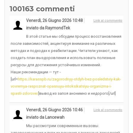
100163
commenti
Venerdì, 26 Giugno 2026 10:48
Link al commento
inviato da RaymondTek
В этой статье мы обсудим процесс восстановления
после зависимостей, акцентируя внимание на различных
методах и подходах к реабилитации. Читатели узнают, как
создать план выздоровления и использовать полезные
ресурсы для достижения устойчивых изменений.
Наши рекомендации — тут -
[url=
https://karasspb.ru/zagorodnyy-otdyh-bez-posledstviy-kak-
vovremya-raspoznat-opasnuyu-intoksikatsiyu-organizma-i-
spasti-zdorove/
]вывод из запоя анонимно и недорого[/url]
Venerdì, 26 Giugno 2026 10:46
Link al commento
inviato da Lancewah
Мы рассмотрим современные вызовы
здравоохранения и пути их решения с помощью технологий