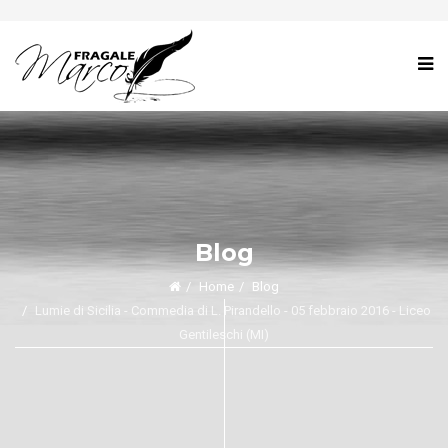
Blog
Home
Blog
Lumie di Sicilia - Commedia di L. Pirandello - 05 febbraio 2016 - Liceo
Gentileschi (MI)