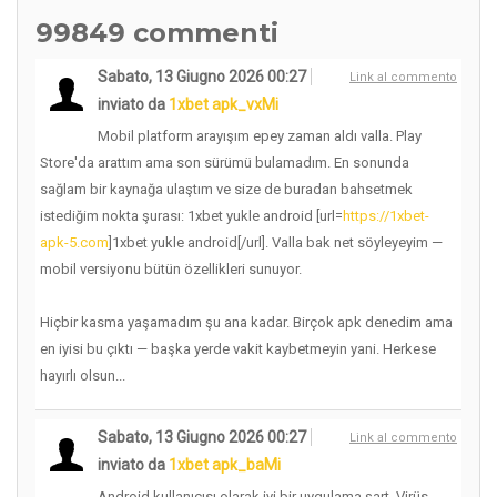
99849
commenti
Sabato, 13 Giugno 2026 00:27
Link al commento
inviato da
1xbet apk_vxMi
Mobil platform arayışım epey zaman aldı valla. Play
Store'da arattım ama son sürümü bulamadım. En sonunda
sağlam bir kaynağa ulaştım ve size de buradan bahsetmek
istediğim nokta şurası: 1xbet yukle android [url=
https://1xbet-
apk-5.com
]1xbet yukle android[/url]. Valla bak net söyleyeyim —
mobil versiyonu bütün özellikleri sunuyor.
Hiçbir kasma yaşamadım şu ana kadar. Birçok apk denedim ama
en iyisi bu çıktı — başka yerde vakit kaybetmeyin yani. Herkese
hayırlı olsun...
Sabato, 13 Giugno 2026 00:27
Link al commento
inviato da
1xbet apk_baMi
Android kullanıcısı olarak iyi bir uygulama şart. Virüs