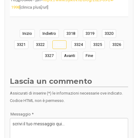
1998
]clinica plus[/url]
Inizio
Indietro
3318
3319
3320
3321
3322
3323
3324
3325
3326
3327
Avanti
Fine
Lascia un commento
Assicurati di inserire (*) le informazioni necessarie ove indicato.
Codice HTML non è permesso.
Messaggio *