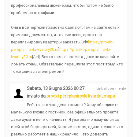
профессиональным инженерам, чтобы потом не было
проблем со штрафами.
Они и все чертежи грамотно сделают, Там на сайте есть и
примеры документов, и точные цены, проект на
перепланировку квартиры заказать [url=
https://proekt-
pereplanirovki-kvartiry30.ru
]
https://proekt-pereplanirovki-
kvartiry30.ru
[/url]. Без готового проекта даже не начинайте
ломать стены, Обязательно перешлите этот пост тому, кто
тоже сейчас затеял ремонт!
Sabato, 13 Giugno 2026 00:27
Link al commento
inviato da
proekt pereplanirovki kvartiri_mapa
Ребята, кто уже делал ремонт? Хочу объединить
маленькую кухню с гостиной, без официального проекта
даже думать нечего начинать, Я уже знатно намучился со
всей этой бюрократией, Короче говоря, единственное, что
реально работает в наших реалиях — это доверить