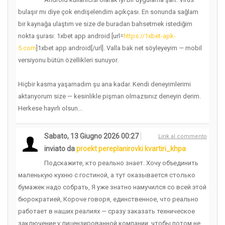
bulaşır mı diye çok endişelendim açıkçası. En sonunda sağlam
bir kaynağa ulaştım ve size de buradan bahsetmek istediğim
nokta şurası: 1xbet app android [url=
https://1xbet-apk-
5.com
]1xbet app android[/url]. Valla bak net söyleyeyim — mobil
versiyonu bütün özellikleri sunuyor.
Hiçbir kasma yaşamadım şu ana kadar. Kendi deneyimlerimi
aktarıyorum size — kesinlikle pişman olmazsınız deneyin derim.
Herkese hayırlı olsun...
Sabato, 13 Giugno 2026 00:27
Link al commento
inviato da
proekt pereplanirovki kvartiri_khpa
Подскажите, кто реально знает. Хочу объединить
маленькую кухню с гостиной, а тут оказывается столько
бумажек надо собрать, Я уже знатно намучился со всей этой
бюрократией, Короче говоря, единственное, что реально
работает в наших реалиях — сразу заказать техническое
заключение у лицензированной компании, чтобы потом не