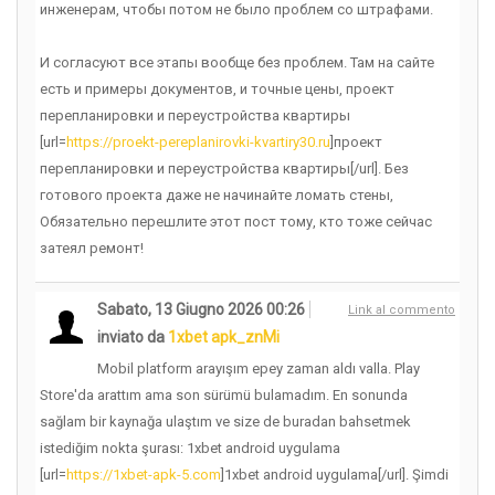
инженерам, чтобы потом не было проблем со штрафами.
И согласуют все этапы вообще без проблем. Там на сайте
есть и примеры документов, и точные цены, проект
перепланировки и переустройства квартиры
[url=
https://proekt-pereplanirovki-kvartiry30.ru
]проект
перепланировки и переустройства квартиры[/url]. Без
готового проекта даже не начинайте ломать стены,
Обязательно перешлите этот пост тому, кто тоже сейчас
затеял ремонт!
Sabato, 13 Giugno 2026 00:26
Link al commento
inviato da
1xbet apk_znMi
Mobil platform arayışım epey zaman aldı valla. Play
Store'da arattım ama son sürümü bulamadım. En sonunda
sağlam bir kaynağa ulaştım ve size de buradan bahsetmek
istediğim nokta şurası: 1xbet android uygulama
[url=
https://1xbet-apk-5.com
]1xbet android uygulama[/url]. Şimdi