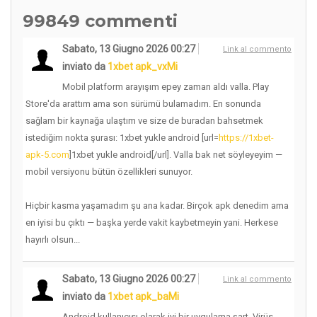
99849
commenti
Sabato, 13 Giugno 2026 00:27
Link al commento
inviato da
1xbet apk_vxMi
Mobil platform arayışım epey zaman aldı valla. Play
Store'da arattım ama son sürümü bulamadım. En sonunda
sağlam bir kaynağa ulaştım ve size de buradan bahsetmek
istediğim nokta şurası: 1xbet yukle android [url=
https://1xbet-
apk-5.com
]1xbet yukle android[/url]. Valla bak net söyleyeyim —
mobil versiyonu bütün özellikleri sunuyor.
Hiçbir kasma yaşamadım şu ana kadar. Birçok apk denedim ama
en iyisi bu çıktı — başka yerde vakit kaybetmeyin yani. Herkese
hayırlı olsun...
Sabato, 13 Giugno 2026 00:27
Link al commento
inviato da
1xbet apk_baMi
Android kullanıcısı olarak iyi bir uygulama şart. Virüs