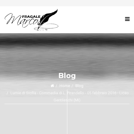
Blog
Home
Blog
Lumie di Sicilia - Commedia di L. Pirandello - 05 febbraio 2016 - Liceo
Gentileschi (MI)