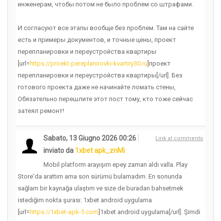
инженерам, чтобы потом не было проблем со штрафами.
И согласуют все этапы вообще без проблем. Там на сайте
есть и примеры документов, и точные цены, проект
перепланировки и переустройства квартиры
[url=
https://proekt-pereplanirovki-kvartiry30.ru
]проект
перепланировки и переустройства квартиры[/url]. Без
готового проекта даже не начинайте ломать стены,
Обязательно перешлите этот пост тому, кто тоже сейчас
затеял ремонт!
Sabato, 13 Giugno 2026 00:26
Link al commento
inviato da
1xbet apk_znMi
Mobil platform arayışım epey zaman aldı valla. Play
Store'da arattım ama son sürümü bulamadım. En sonunda
sağlam bir kaynağa ulaştım ve size de buradan bahsetmek
istediğim nokta şurası: 1xbet android uygulama
[url=
https://1xbet-apk-5.com
]1xbet android uygulama[/url]. Şimdi