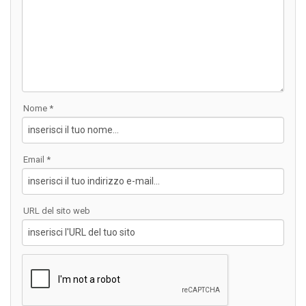
Nome *
Email *
URL del sito web