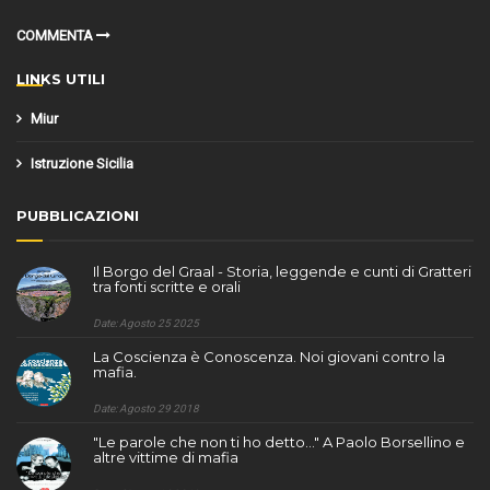
COMMENTA
LINKS UTILI
Miur
Istruzione Sicilia
PUBBLICAZIONI
Il Borgo del Graal - Storia, leggende e cunti di Gratteri
tra fonti scritte e orali
Date: Agosto 25 2025
La Coscienza è Conoscenza. Noi giovani contro la
mafia.
Date: Agosto 29 2018
"Le parole che non ti ho detto..." A Paolo Borsellino e
altre vittime di mafia