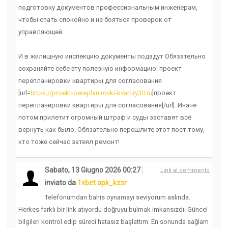
подготовку документов профессиональным инженерам,
чтобы спать спокойно и не бояться проверок от
управляющей.
И в жилищную инспекцию документы подадут Обязательно
сохраняйте себе эту полезную информацию: проект
перепланировки квартиры для согласования
[url=
https://proekt-pereplanirovki-kvartiry30.ru
]проект
перепланировки квартиры для согласования[/url]. Иначе
потом прилетит огромный штраф и суды заставят всё
вернуть как было. Обязательно перешлите этот пост тому,
кто тоже сейчас затеял ремонт!
Sabato, 13 Giugno 2026 00:27
Link al commento
inviato da
1xbet apk_kzsr
Telefonumdan bahis oynamayı seviyorum aslında.
Herkes farklı bir link atıyordu doğruyu bulmak imkansızdı. Güncel
bilgileri kontrol edip süreci hatasız başlattım. En sonunda sağlam