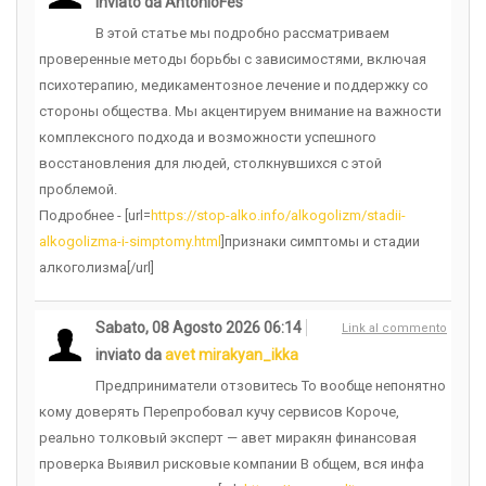
inviato da AntonioFes
В этой статье мы подробно рассматриваем
проверенные методы борьбы с зависимостями, включая
психотерапию, медикаментозное лечение и поддержку со
стороны общества. Мы акцентируем внимание на важности
комплексного подхода и возможности успешного
восстановления для людей, столкнувшихся с этой
проблемой.
Подробнее - [url=
https://stop-alko.info/alkogolizm/stadii-
alkogolizma-i-simptomy.html
]признаки симптомы и стадии
алкоголизма[/url]
Sabato, 08 Agosto 2026 06:14
Link al commento
inviato da
avet mirakyan_ikka
Предприниматели отзовитесь То вообще непонятно
кому доверять Перепробовал кучу сервисов Короче,
реально толковый эксперт — авет миракян финансовая
проверка Выявил рисковые компании В общем, вся инфа