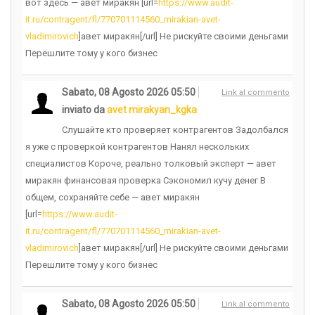
вот здесь — авет миракян [url=
https://www.audit-
it.ru/contragent/fl/770701114560_mirakian-avet-
vladimirovich
]авет миракян[/url] Не рискуйте своими деньгами
Перешлите тому у кого бизнес
Sabato, 08 Agosto 2026 05:50
Link al commento
inviato da
avet mirakyan_kgka
Слушайте кто проверяет контрагентов Задолбался
я уже с проверкой контрагентов Нанял нескольких
специалистов Короче, реально толковый эксперт — авет
миракян финансовая проверка Сэкономил кучу денег В
общем, сохраняйте себе — авет миракян
[url=
https://www.audit-
it.ru/contragent/fl/770701114560_mirakian-avet-
vladimirovich
]авет миракян[/url] Не рискуйте своими деньгами
Перешлите тому у кого бизнес
Sabato, 08 Agosto 2026 05:50
Link al commento