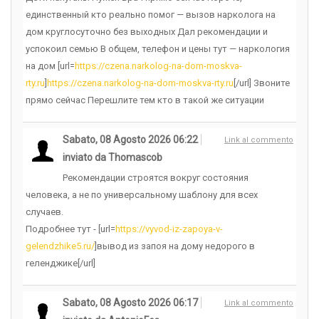
единственный кто реально помог — вызов нарколога на
дом круглосуточно без выходных Дал рекомендации и
успокоил семью В общем, телефон и цены тут — наркология
на дом [url=
https://czena.narkolog-na-dom-moskva-
rty.ru
]
https://czena.narkolog-na-dom-moskva-rty.ru
[/url] Звоните
прямо сейчас Перешлите тем кто в такой же ситуации
Sabato, 08 Agosto 2026 06:22
Link al commento
inviato da Thomascob
Рекомендации строятся вокруг состояния
человека, а не по универсальному шаблону для всех
случаев.
Подробнее тут - [url=
https://vyvod-iz-zapoya-v-
gelendzhike5.ru/
]вывод из запоя на дому недорого в
геленджике[/url]
Sabato, 08 Agosto 2026 06:17
Link al commento