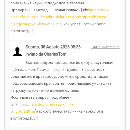
применения научных подходов в терапии.
Проверенные методы — узнай сейчас - [url=
https://stop-
alko.info/alkogolizm/chto-delat-esli-posle-upotrebleniya-
alkogolya-poyavilsya-otek.html
]как убрать отеки после
алкоголя[/url]
Sabato, 08 Agosto 2026 05:36
Link al commento
inviato da CharlesTom
Все процедуры проводятся под круглосуточным
наблюдением. Применяются инфузионные растворы,
седативные и противосудорожные средства, а также
поддерживающие препараты, позволяющие уменьшить
нагрузку на жизненно важные органы.
Исследовать вопрос подробнее -
[url=
https://narkologicheskaya-klinika-
volgograd9.ru/
]наркологическая клиника нарколог в
волгограде[/url]