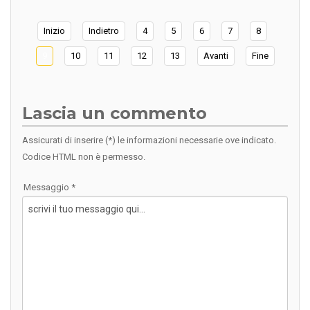
Inizio
Indietro
4
5
6
7
8
9
10
11
12
13
Avanti
Fine
Lascia un commento
Assicurati di inserire (*) le informazioni necessarie ove indicato.
Codice HTML non è permesso.
Messaggio *