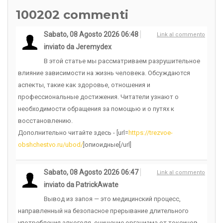
100202
commenti
Sabato, 08 Agosto 2026 06:48
Link al commento
inviato da Jeremydex
В этой статье мы рассматриваем разрушительное
влияние зависимости на жизнь человека. Обсуждаются
аспекты, такие как здоровье, отношения и
профессиональные достижения. Читатели узнают о
необходимости обращения за помощью и о путях к
восстановлению.
Дополнительно читайте здесь - [url=
https://trezvoe-
obshchestvo.ru/ubod/
]опиоидные[/url]
Sabato, 08 Agosto 2026 06:47
Link al commento
inviato da PatrickAwate
Вывод из запоя — это медицинский процесс,
направленный на безопасное прерывание длительного
употребления алкоголя, очищение организма от токсинов,