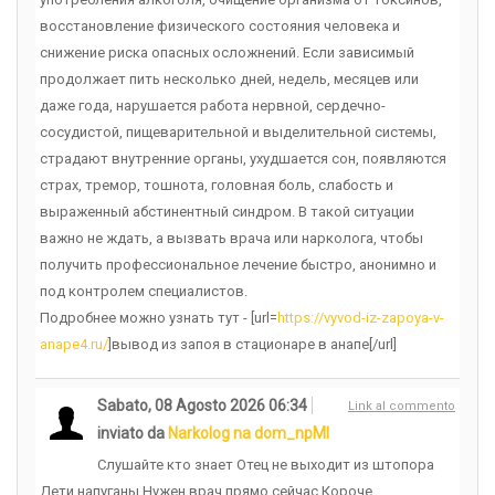
восстановление физического состояния человека и
снижение риска опасных осложнений. Если зависимый
продолжает пить несколько дней, недель, месяцев или
даже года, нарушается работа нервной, сердечно-
сосудистой, пищеварительной и выделительной системы,
страдают внутренние органы, ухудшается сон, появляются
страх, тремор, тошнота, головная боль, слабость и
выраженный абстинентный синдром. В такой ситуации
важно не ждать, а вызвать врача или нарколога, чтобы
получить профессиональное лечение быстро, анонимно и
под контролем специалистов.
Подробнее можно узнать тут - [url=
https://vyvod-iz-zapoya-v-
anape4.ru/
]вывод из запоя в стационаре в анапе[/url]
Sabato, 08 Agosto 2026 06:34
Link al commento
inviato da
Narkolog na dom_npMl
Слушайте кто знает Отец не выходит из штопора
Дети напуганы Нужен врач прямо сейчас Короче,