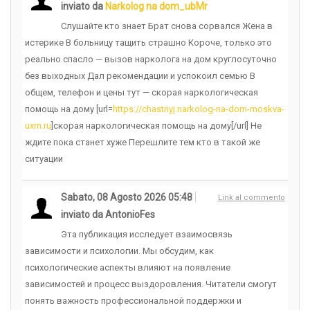
inviato da
Narkolog na dom_ubMr
Слушайте кто знает Брат снова сорвался Жена в
истерике В больницу тащить страшно Короче, только это
реально спасло — вызов нарколога на дом круглосуточно
без выходных Дал рекомендации и успокоил семью В
общем, телефон и цены тут — скорая наркологическая
помощь на дому [url=
https://chastnyj.narkolog-na-dom-moskva-
uxm.ru
]скорая наркологическая помощь на дому[/url] Не
ждите пока станет хуже Перешлите тем кто в такой же
ситуации
Sabato, 08 Agosto 2026 05:48
Link al commento
inviato da AntonioFes
Эта публикация исследует взаимосвязь
зависимости и психологии. Мы обсудим, как
психологические аспекты влияют на появление
зависимостей и процесс выздоровления. Читатели смогут
понять важность профессиональной поддержки и