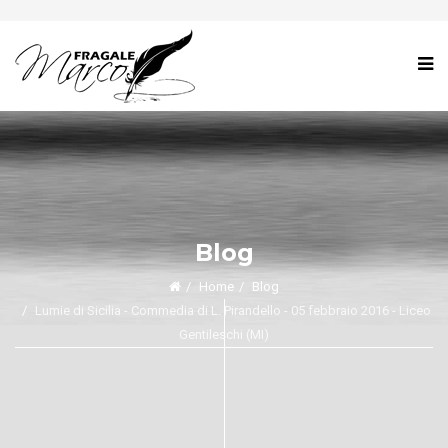
Blog
Home
Blog
Lumie di Sicilia - Commedia di L. Pirandello - 05 febbraio 2016 - Liceo
Gentileschi (MI)