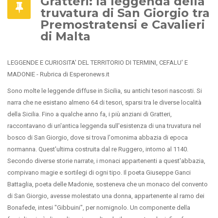
Gratteri: la leggenda della
truvatura di San Giorgio tra
Premostratensi e Cavalieri
di Malta
LEGGENDE E CURIOSITA' DEL TERRITORIO DI TERMINI, CEFALU' E
MADONIE - Rubrica di Esperonews.it
Sono molte le leggende diffuse in Sicilia, su antichi tesori nascosti. Si
narra che ne esistano almeno 64 di tesori, sparsi tra le diverse località
della Sicilia. Fino a qualche anno fa, i più anziani di Gratteri,
raccontavano di un'antica leggenda sull'esistenza di una truvatura nel
bosco di San Giorgio, dove si trova l'omonima abbazia di epoca
normanna. Quest'ultima costruita dal re Ruggero, intorno al 1140.
Secondo diverse storie narrate, i monaci appartenenti a quest'abbazia,
compivano magie e sortilegi di ogni tipo. Il poeta Giuseppe Ganci
Battaglia, poeta delle Madonie, sosteneva che un monaco del convento
di San Giorgio, avesse molestato una donna, appartenente al ramo dei
Bonafede, intesi "Gibbuini", per nomignolo. Un componente della