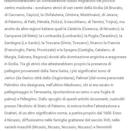
testimonierebbero un considerevole flusso migratorio nel piccolo
centro madonita - scrutiamo etnici di vari centri della Sicilia (di Brucato,
di Caccamo, Capizzi, la Chifalutana, Ciminna, Muntimaiuri, di Jerace,
di Palermo, di Patti, Petralia, Polizzi, Sciacchitano, di Termini, Trojna), ma
anche da altre regioni italiane quali la Calabria (Cusenza, di Nicastro); la
Campania (di Meta); la Lombardia (Lombardo); la Puglia (Tarantino); la
Sardegna (Lo Sardo); la Toscana (Sinisi, Toscano), financo la Francia
(Francioglio, Parisi, Provinzale) e la Spagna (Castiglia, Catalano, di
Murgia, Gabrera, Ragona) dovuti alla dominazione angioina e aragonese
in Sicilia. Tra gli etnici che attesterebbero proprio la presenza di
pellegrini provenienti dalla Terra Santa, i più significativi sono di
Jerico (da Gerico città della Cisgiordania), Palmeri (dal nome personale
Palmèrio che designava, nell’ultimo Medioevo, chi si era recato in
pellegrinaggio in Terrasanta, riportandone un ramo o una foglia di
palma) e Pellegrino. Dallo spoglio di questi antichi documenti, custoditi
presso l’Archivio di Stato di Palermo, si evince inoltre l’attestazione a
Gratteri, di un altro significativo nome, a partire proprio dal 1600. Esso
è Nicasio, diffusissimo nelle famiglie gratteresi del secolo XVII, nelle
varianti maschili (Nicasio, Nicaso, Nocasio, Nucaso) e femminili