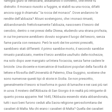
famiglia giurò di vendicarsi, assaltando il convento, che infine fu
distrutto. Il monaco riuscito a fuggire, si stabilì su una rocca, difatti
ancora oggi è chiamata:" la rocca del monaco". Dove andarono le
rendite dell'abbazia? Alcuni sostengono, che i monaci rimasti,
abbandonando frettolosamente l'abbazia, nascosero il tesoro del
cenobio, dentro o nei pressi della Chiesa, eludendo una strana profezia,
in cui tre persone avrebbero dovuto sognare il luogo del tesoro, senza
farne parola con nessuno. Però le sorti dei tre uomini prescelti,
sarebbero stati differenti: il primo sarebbe morto, il secondo sarebbe
rimasto paralizzato, mentre il terzo avrebbe usufruito delle ricchezze,
ma solo dopo aver mangiato un'intera focaccia, senza farne cadere le
briciole. Una docente e ricercatrice di tradizioni popolari della facoltà di
lettere e filosofia dell'Università di Palermo, Elsa Guggino, sostiene che
sono numerose questi tipi di storie in Sicilia. Se non prescritto,
generalmente il tesoro si trasforma in gusci di lumache e nei casi più rari
in uova. Il mistero dell'Abbazia di San Giorgio è in realtà più intrigante di
quanto possa apparire. Nel 1645, l'Abbazia essendo stata abbandonata,
tutti i suoi beni furono ceduti alla Sacra religione gerosolomitana dei
cavalieri di Malta. Ma chi erano i cavalieri di Malta? Quella dei cavalieri