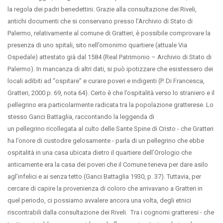
la regola dei padri benedettini. Grazie alla consultazione dei Riveli,
antichi documenti che si conservano presso l’Archivio di Stato di
Palermo, relativamente al comune di Gratteri, è possibile comprovare la
presenza di uno spitali, sito nell’omonimo quartiere (attuale Via
Ospedale) attestato già dal 1584 (Real Patrimonio – Archivio di Stato di
Palermo). In mancanza di altri dati, si può ipotizzare che esistessero dei
locali adibiti ad “ospitare” e curare poveri e indigenti (P. Di Francesca,
Gratteri, 2000 p. 69, nota 64). Certo è che l’ospitalità verso lo straniero e il
pellegrino era particolarmente radicata tra la popolazione gratterese. Lo
stesso Ganci Battaglia, raccontando la leggenda di
un pellegrino ricollegata al culto delle Sante Spine di Cristo - che Gratteri
ha l’onore di custodire gelosamente - parla di un pellegrino che ebbe
ospitalità in una casa ubicata dietro il quartiere dell’Orologio che
anticamente era la casa dei poveri che il Comune teneva per dare asilo
agl’infelici e ai senza tetto (Ganci Battaglia 1930, p. 37). Tuttavia, per
cercare di capire la provenienza di coloro che arrivavano a Gratteri in
quel periodo, ci possiamo avvalere ancora una volta, degli etnici
riscontrabili dalla consultazione dei Riveli. Tra i cognomi gratteresi - che