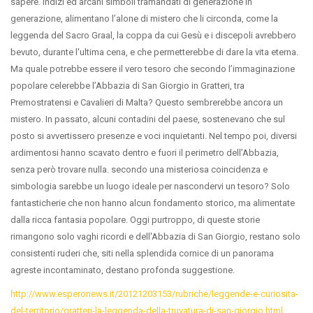
sapere. Indizi ed arcani simboli tramandati di generazione in
generazione, alimentano l’alone di mistero che li circonda, come la
leggenda del Sacro Graal, la coppa da cui Gesù e i discepoli avrebbero
bevuto, durante l'ultima cena, e che permetterebbe di dare la vita eterna.
Ma quale potrebbe essere il vero tesoro che secondo l’immaginazione
popolare celerebbe l’Abbazia di San Giorgio in Gratteri, tra
Premostratensi e Cavalieri di Malta? Questo sembrerebbe ancora un
mistero. In passato, alcuni contadini del paese, sostenevano che sul
posto si avvertissero presenze e voci inquietanti. Nel tempo poi, diversi
ardimentosi hanno scavato dentro e fuori il perimetro dell’Abbazia,
senza però trovare nulla. secondo una misteriosa coincidenza e
simbologia sarebbe un luogo ideale per nascondervi un tesoro? Solo
fantasticherie che non hanno alcun fondamento storico, ma alimentate
dalla ricca fantasia popolare. Oggi purtroppo, di queste storie
rimangono solo vaghi ricordi e dell'Abbazia di San Giorgio, restano solo
consistenti ruderi che, siti nella splendida cornice di un panorama
agreste incontaminato, destano profonda suggestione.
http://www.esperonews.it/20121203153/rubriche/leggende-e-curiosita-
del-territorio/gratteri-la-leggenda-della-truvatura-di-san-giorgio.html