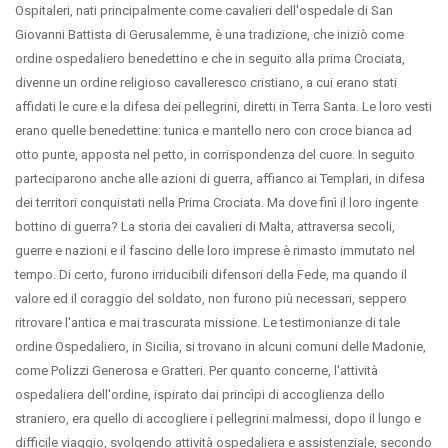
Ospitaleri, nati principalmente come cavalieri dell'ospedale di San
Giovanni Battista di Gerusalemme, è una tradizione, che iniziò come
ordine ospedaliero benedettino e che in seguito alla prima Crociata,
divenne un ordine religioso cavalleresco cristiano, a cui erano stati
affidati le cure e la difesa dei pellegrini, diretti in Terra Santa. Le loro vesti
erano quelle benedettine: tunica e mantello nero con croce bianca ad
otto punte, apposta nel petto, in corrispondenza del cuore. In seguito
parteciparono anche alle azioni di guerra, affianco ai Templari, in difesa
dei territori conquistati nella Prima Crociata. Ma dove finì il loro ingente
bottino di guerra? La storia dei cavalieri di Malta, attraversa secoli,
guerre e nazioni e il fascino delle loro imprese è rimasto immutato nel
tempo. Di certo, furono irriducibili difensori della Fede, ma quando il
valore ed il coraggio del soldato, non furono più necessari, seppero
ritrovare l'antica e mai trascurata missione. Le testimonianze di tale
ordine Ospedaliero, in Sicilia, si trovano in alcuni comuni delle Madonie,
come Polizzi Generosa e Gratteri. Per quanto concerne, l'attività
ospedaliera dell'ordine, ispirato dai princìpi di accoglienza dello
straniero, era quello di accogliere i pellegrini malmessi, dopo il lungo e
difficile viaggio, svolgendo attività ospedaliera e assistenziale, secondo