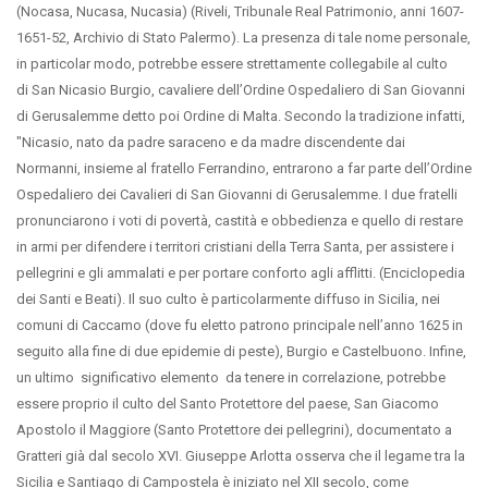
(Nocasa, Nucasa, Nucasia) (Riveli, Tribunale Real Patrimonio, anni 1607-
1651-52, Archivio di Stato Palermo). La presenza di tale nome personale,
in particolar modo, potrebbe essere strettamente collegabile al culto
di San Nicasio Burgio, cavaliere dell’Ordine Ospedaliero di San Giovanni
di Gerusalemme detto poi Ordine di Malta. Secondo la tradizione infatti,
"Nicasio, nato da padre saraceno e da madre discendente dai
Normanni, insieme al fratello Ferrandino, entrarono a far parte dell’Ordine
Ospedaliero dei Cavalieri di San Giovanni di Gerusalemme. I due fratelli
pronunciarono i voti di povertà, castità e obbedienza e quello di restare
in armi per difendere i territori cristiani della Terra Santa, per assistere i
pellegrini e gli ammalati e per portare conforto agli afflitti. (Enciclopedia
dei Santi e Beati). Il suo culto è particolarmente diffuso in Sicilia, nei
comuni di Caccamo (dove fu eletto patrono principale nell’anno 1625 in
seguito alla fine di due epidemie di peste), Burgio e Castelbuono. Infine,
un ultimo significativo elemento da tenere in correlazione, potrebbe
essere proprio il culto del Santo Protettore del paese, San Giacomo
Apostolo il Maggiore (Santo Protettore dei pellegrini), documentato a
Gratteri già dal secolo XVI. Giuseppe Arlotta osserva che il legame tra la
Sicilia e Santiago di Campostela è iniziato nel XII secolo, come