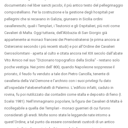
documentato nel liber sancti jacobi, il più antico testo del pellegrinaggio
compostelliano. Per la costruzione e la gestione degli hospitali per
pellegrini che si recavano in Galizia, giunsero in Sicilia ordini
cavallereschi, quali i Templari, i Teutonici e gli Ospitalieri, più noti come
Cavalieri di Malta. Oggi tuttavia, dell’Abbazia di San Giorgio già
appartenente ai monaci francesi dei Premostratensi (e prima ancora ai
Cistercensi secondo i più recenti studi) e poi all’Ordine dei Cavalieri
Gerosolomitani - aperta al culto e citata ancora nel XIX secolo dall'abate
Vito Amico nel suo "Dizionario topografico della Sicilia" - restano solo
poche vestigia. Nei primi dell’ 800, quando Napoleone soppresse il
priorato, il feudo fu venduto a tale don Pietro Cancilla, tenente di
cavalleria della Val Demone e l’archivio con i suoi privilegi fu dato
all’ospedale Fatebenefratelli di Palermo. L'edificio infatti, caduto in
rovina, fu poi riutilizzato dai contadini come stalla e deposito di fieno (I.
Scelsi 1981). Nell'immaginario popolare, la figura dei Cavalieri di Malta è
ricollegabile a quella dei Templari - monaci guerrieri di cui furono
considerati gli eredi. Molte sono state le leggende nate intorno a
quest’Ordine, a tal punto da essere considerati custodi di un antico