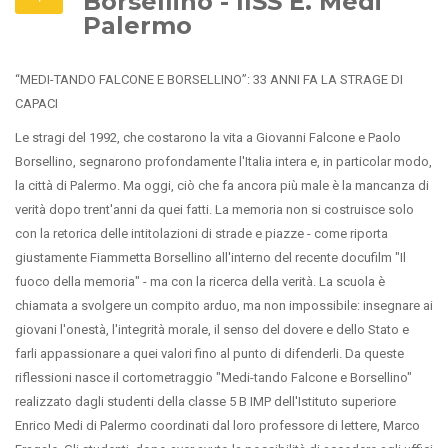
Borsellino - IISS E. Medi
Palermo
“MEDI-TANDO FALCONE E BORSELLINO”: 33 ANNI FA LA STRAGE DI
CAPACI
Le stragi del 1992, che costarono la vita a Giovanni Falcone e Paolo
Borsellino, segnarono profondamente l'Italia intera e, in particolar modo,
la città di Palermo. Ma oggi, ciò che fa ancora più male è la mancanza di
verità dopo trent'anni da quei fatti. La memoria non si costruisce solo
con la retorica delle intitolazioni di strade e piazze - come riporta
giustamente Fiammetta Borsellino all'interno del recente docufilm "Il
fuoco della memoria" - ma con la ricerca della verità. La scuola è
chiamata a svolgere un compito arduo, ma non impossibile: insegnare ai
giovani l'onestà, l'integrità morale, il senso del dovere e dello Stato e
farli appassionare a quei valori fino al punto di difenderli. Da queste
riflessioni nasce il cortometraggio "Medi-tando Falcone e Borsellino"
realizzato dagli studenti della classe 5 B IMP dell'Istituto superiore
Enrico Medi di Palermo coordinati dal loro professore di lettere, Marco