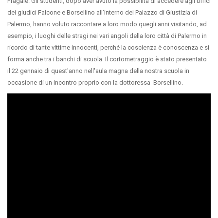
Fragale. Gli studenti, dopo aver avuto la possibilità di accedere agli uffici
dei giudici Falcone e Borsellino all'interno del Palazzo di Giustizia di
Palermo, hanno voluto raccontare a loro modo quegli anni visitando, ad
esempio, i luoghi delle stragi nei vari angoli della loro città di Palermo in
ricordo di tante vittime innocenti, perché la coscienza è conoscenza e si
forma anche tra i banchi di scuola. Il cortometraggio è stato presentato
il 22 gennaio di quest'anno nell'aula magna della nostra scuola in
occasione di un incontro proprio con la dottoressa Borsellino.