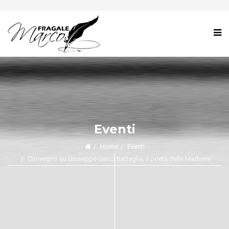
Eventi
Home
Eventi
Convegno su Giuseppe Ganci Battaglia, il poeta delle Madonie