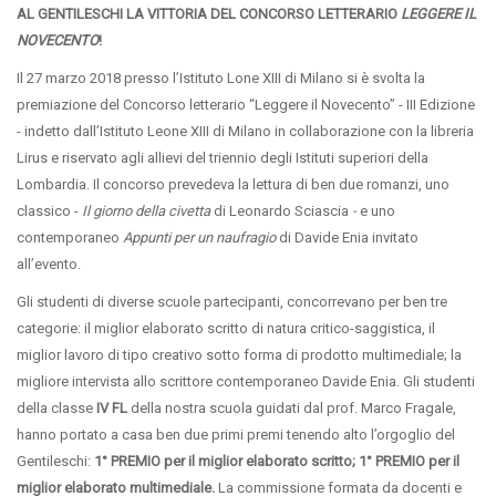
AL GENTILESCHI LA VITTORIA DEL CONCORSO LETTERARIO
LEGGERE IL
NOVECENTO
!
Il 27 marzo 2018 presso l’Istituto Lone XIII di Milano si è svolta la
premiazione del Concorso letterario “Leggere il Novecento” - III Edizione
- indetto dall’Istituto Leone XIII di Milano in collaborazione con la libreria
Lirus e riservato agli allievi del triennio degli Istituti superiori della
Lombardia. Il concorso prevedeva la lettura di ben due romanzi, uno
classico -
Il giorno della civetta
di Leonardo Sciascia
-
e uno
contemporaneo
Appunti per un naufragio
di Davide Enia invitato
all’evento.
Gli studenti di diverse scuole partecipanti, concorrevano per ben tre
categorie: il miglior elaborato scritto di natura critico-saggistica, il
miglior lavoro di tipo creativo sotto forma di prodotto multimediale; la
migliore intervista allo scrittore contemporaneo Davide Enia. Gli studenti
della classe
IV FL
della nostra scuola guidati dal prof. Marco Fragale,
hanno portato a casa ben due primi premi tenendo alto l’orgoglio del
Gentileschi:
1° PREMIO per il miglior elaborato scritto; 1° PREMIO per il
miglior elaborato multimediale.
La commissione formata da docenti e