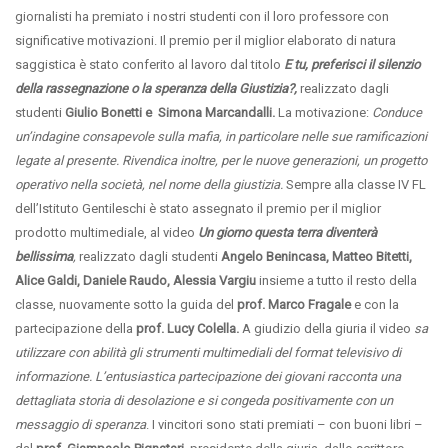
giornalisti ha premiato i nostri studenti con il loro professore con
significative motivazioni. Il premio per il miglior elaborato di natura
saggistica è stato conferito al lavoro dal titolo
E tu, preferisci il silenzio
della rassegnazione o la speranza della Giustizia?,
realizzato dagli
studenti
Giulio Bonetti e Simona Marcandalli.
La motivazione:
Conduce
un’indagine consapevole sulla mafia, in particolare nelle sue ramificazioni
legate al presente. Rivendica inoltre, per le nuove generazioni, un progetto
operativo nella società, nel nome della giustizia.
Sempre alla classe IV FL
dell’Istituto Gentileschi è stato assegnato il premio per il miglior
prodotto multimediale, al video
Un giorno questa terra diventerà
bellissima
,
realizzato dagli studenti
Angelo Benincasa, Matteo Bitetti,
Alice Galdi, Daniele Raudo, Alessia Vargiu
insieme a tutto il resto della
classe, nuovamente sotto la guida del
prof. Marco Fragale
e con la
partecipazione della
prof. Lucy Colella.
A giudizio della giuria il video
sa
utilizzare con abilità gli strumenti multimediali del format televisivo di
informazione. L’entusiastica partecipazione dei giovani racconta una
dettagliata storia di desolazione e si congeda positivamente con un
messaggio di speranza
. I vincitori sono stati premiati – con buoni libri –