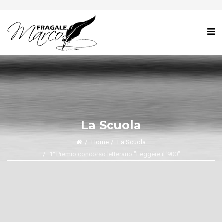
La Scuola
Home
La Scuola
1° Premio concorso letterario "Leggere il '900".